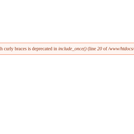
th curly braces is deprecated in
include_once()
(line
20
of
/www/htdocs/w