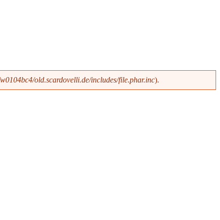
0104bc4/old.scardovelli.de/includes/file.phar.inc
).